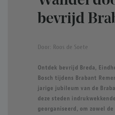
Wandel doo
bevrijd Bra
Door: Roos de Soete
Ontdek bevrijd Breda, Eind
Bosch tijdens Brabant Rem
jarige jubileum van de Brab
deze steden indrukwekkend
georganiseerd, om zowel de v