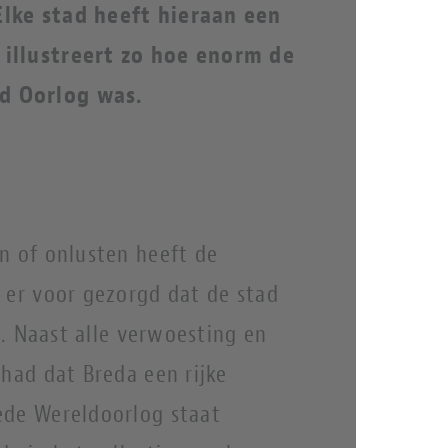
Elke stad heeft hieraan een
 illustreert zo hoe enorm de
d Oorlog was.
n of onlusten heeft de
 er voor gezorgd dat de stad
ag. Naast alle verwoesting en
ehad dat Breda een rijke
de Wereldoorlog staat