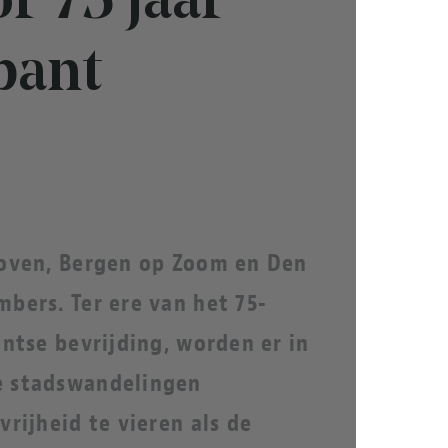
r 75 jaar
bant
hoven, Bergen op Zoom en Den
embers.
Ter ere van het 75-
antse bevrijding,
worden er in
e stadswandelingen
rijheid te vieren als de