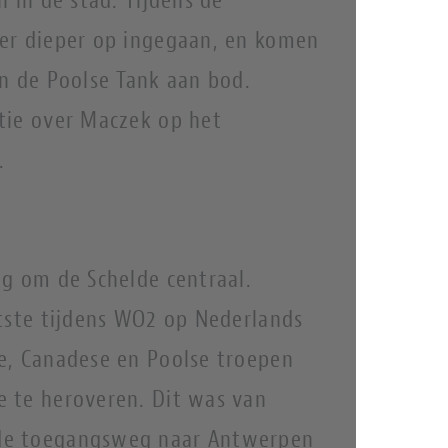
er dieper op ingegaan, en komen
en de Poolse Tank aan bod.
tie over Maczek op het
.
ag om de Schelde centraal.
otste tijdens WO2 op Nederlands
e, Canadese en Poolse troepen
 te heroveren. Dit was van
de toegangsweg naar Antwerpen