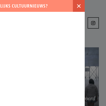
×
LIJKS CULTUURNIEUWS?
›
VER ONS