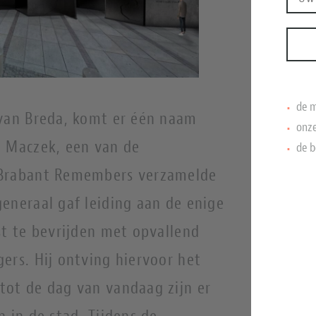
de m
 van Breda, komt er één naam
onze
w Maczek, een van de
de b
 Brabant Remembers verzamelde
eneraal gaf leiding aan de enige
st te bevrijden met opvallend
ers. Hij ontving hiervoor het
tot de dag van vandaag zijn er
n in de stad. Tijdens de