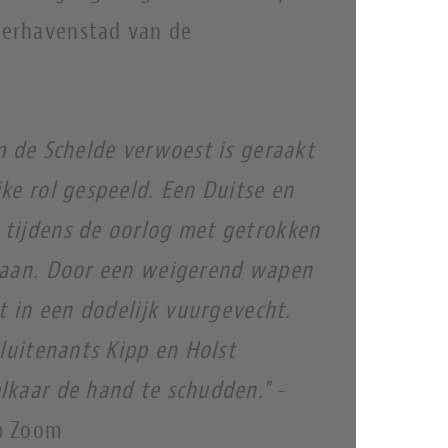
erhavenstad van de
m de Schelde verwoest is geraakt
ke rol gespeeld. Een Duitse en
tijdens de oorlog met getrokken
staan. Door een weigerend wapen
it in een dodelijk vuurgevecht.
 luitenants Kipp en Holst
lkaar de hand te schudden."
-
p Zoom