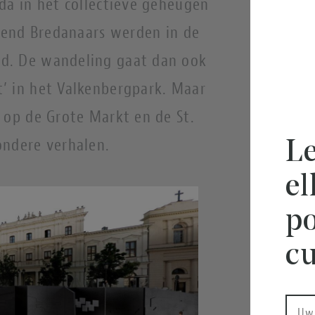
da in het collectieve geheugen
izend Bredanaars werden in de
d. De wandeling gaat dan ook
’ in het Valkenbergpark. Maar
 op de Grote Markt en de St.
ondere verhalen.
Le
e
po
cu