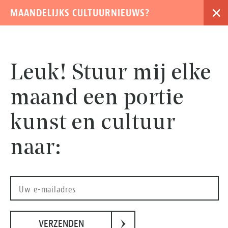
×
MAANDELIJKS CULTUURNIEUWS?
›
Leuk! Stuur mij elke
Agenda
maand een portie
kunst en cultuur
19 december 2026 - 19 december 2026
0
naar:
Amsterdam
PianoFest - voor de
amateur
›
VERZENDEN