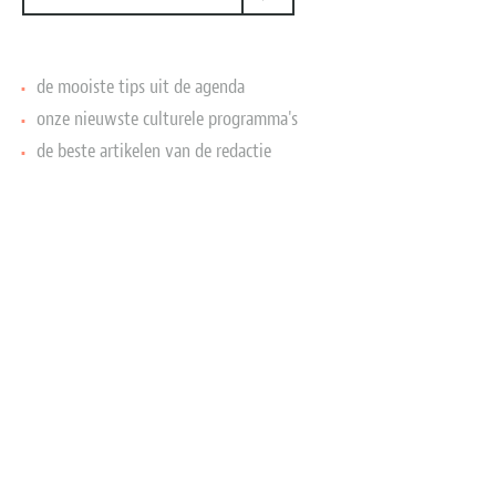
de mooiste tips uit de agenda
onze nieuwste culturele programma's
de beste artikelen van de redactie
Op aanvraag
Rondleiding
Koninklijke wachtkamer:
Den Haag