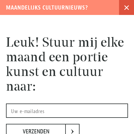
×
MAANDELIJKS CULTUURNIEUWS?
›
Leuk! Stuur mij elke
Programma's
maand een portie
kunst en cultuur
Op aanvraag
naar:
Rondleiding
De Noord/Zuidlijn van
Amsterdam
›
VERZENDEN