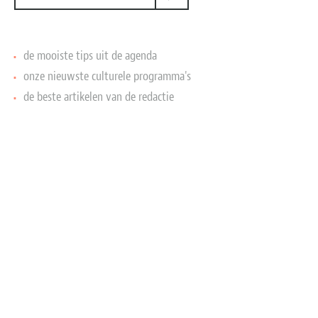
All About Theatre
de mooiste tips uit de agenda
About Film neemt je
onze nieuwste culturele programma's
mee in de prachtige
de beste artikelen van de redactie
wereld van theater en
film
All About Theatre About Film
EYE Filmmuseum
Amsterdam
3 oktober 2021 - 23 januari 2022
Door: Claire de Court