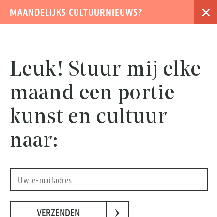
×
MAANDELIJKS CULTUURNIEUWS?
›
Leuk! Stuur mij elke
maand een portie
kunst en cultuur
naar:
Na de repetitie / Persona, All About Theatre About Film – Ivo van Hove & Jan Versweyveld, Eye
›
Filmmuseum Amsterdam, 3 oktober 2021 – 9 januari 2022, © Studio Hans Wilschut
VERZENDEN