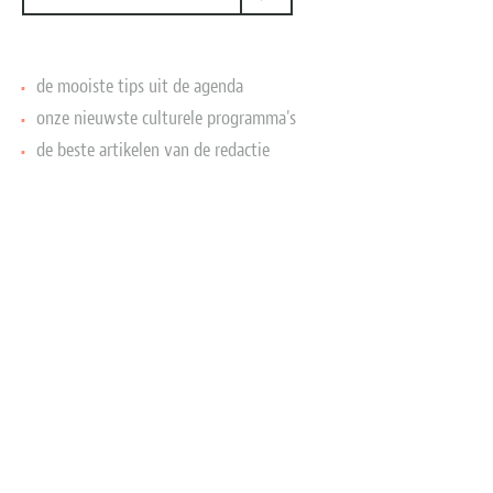
OUD AGENDAITEM
Koninklijke
de mooiste tips uit de agenda
Wachtkamer
onze nieuwste culturele programma's
Amsterdam CS
de beste artikelen van de redactie
Voorjaarsopenstelling 2026
Amsterdam Centraal
Station
Haal hier je
Tickets!
Wist je dat op station Amsterdam Centraal een geheime
ruimte verborgen ligt, ooit exclusief voorbehouden aan