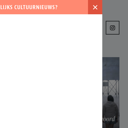
×
LIJKS CULTUURNIEUWS?
›
VER ONS