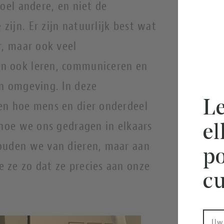
boel andere, en niet de
ijn. Er zijn natuurlijk best wat
r, maar ook veel
n ook leren, communiceren en
un omgeving. In deze
Le
en hoe mens en dier onderdeel
 hoe we ons gedragen in elkaars
e
ouden we van dieren, maar aan
po
 ze zo dat ze precies aan onze
cu