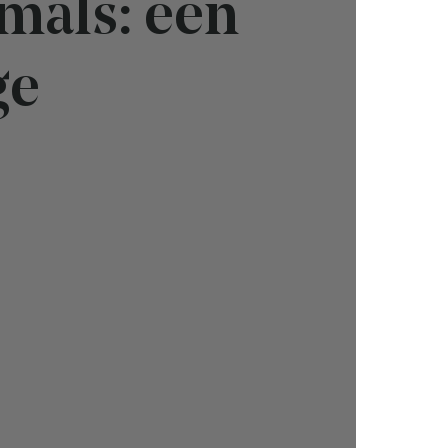
mals: een
ge