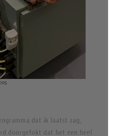
2005
rogramma dat ik laatst zag,
rd doorgefokt dat het een heel