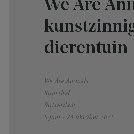
We Are Ani
kunstzinni
dierentuin
We Are Animals
Kunsthal
Rotterdam
5 juni - 24 oktober 2021