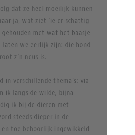
volg dat ze heel moeilijk kunnen
ar ja, wat ziet ‘ie er schattig
g gehouden met wat het baasje
 laten we eerlijk zijn: die hond
groot z’n neus is.
d in verschillende thema’s: via
m ik langs de wilde, bijna
dig ik bij de dieren met
ord steeds dieper in de
 en toe behoorlijk ingewikkeld