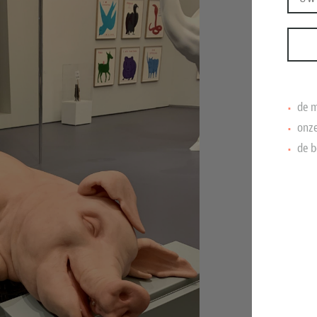
de m
onze
de b