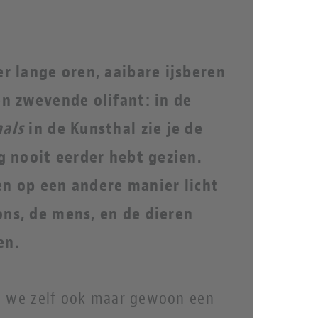
r lange oren, aaibare ijsberen
en zwevende olifant: in de
als
in de Kunsthal zie je de
g nooit eerder hebt gezien.
nen op een andere manier licht
ns, de mens, en de dieren
en.
at we zelf ook maar gewoon een