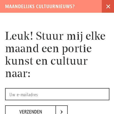
×
MAANDELIJKS CULTUURNIEUWS?
›
Leuk! Stuur mij elke
maand een portie
kunst en cultuur
naar:
Living Among What's Left Behind © Mário Cruz
›
VERZENDEN