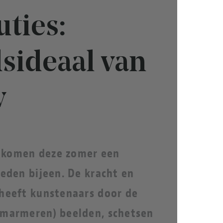
uties:
sideaal van
w
 komen deze zomer een
heden bijeen. De kracht en
heeft kunstenaars door de
(marmeren) beelden, schetsen