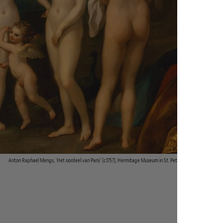
Anton Raphael Mengs, 'Het oordeel van Paris' (c.1757), Hermitage Museum in St. Petersburg.