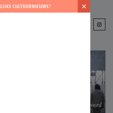
×
LIJKS CULTUURNIEUWS?
›
VER ONS