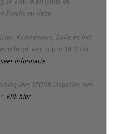
ng te zien, waaronder de
en Psyche
en
Hebe.
uties. Kunstenaars, Italië en het
 eeuw
loopt van 16 juni 2018 t/m
 meer informatie.
werking met SPOOR Magazine een
er:
Klik hier