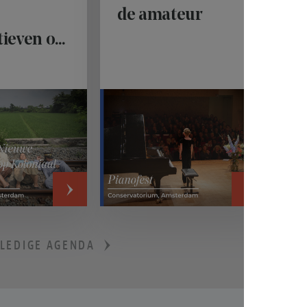
de amateur
tieven op
al
goed
›
›
LLEDIGE AGENDA