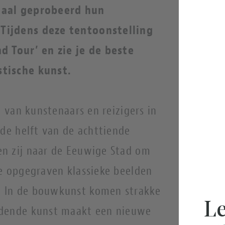
maal geprobeerd hun
Tijdens deze tentoonstelling
d Tour’ en zie je de beste
stische kunst.
l van kunstenaars en reizigers in
ede helft van de achttiende
n zij naar de Eeuwige Stad om
de opgegraven klassieke beelden
 In de bouwkunst komen strakke
Le
ldende kunst maakt een nieuwe