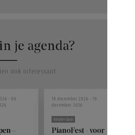
in je agenda?
hien ook interessant
026 - 06
19 december 2026 - 19
026
december 2026
Amsterdam
pen –
PianoFest - voor