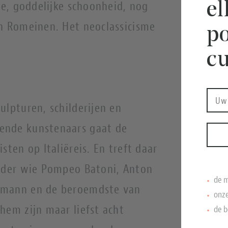
kte, goddelijke schoonheid, nog
e
en Romeinen. Het neoclassicisme
po
cu
ulpturen, schilderijen en
ende kunstenaars gaat de
sten op Italiëreis. En treft daar
onder wie Pompeo Batoni, Anton
de m
fmann en de beroemdste van
onze
hem zijn maar liefst acht
de b