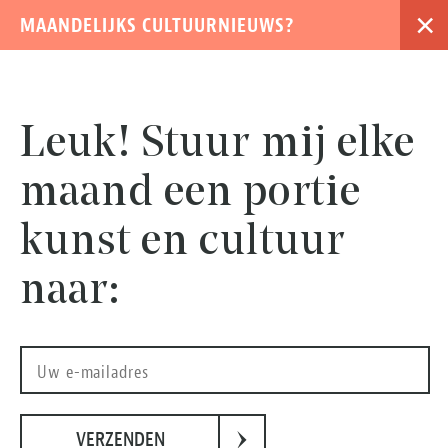
×
MAANDELIJKS CULTUURNIEUWS?
›
Leuk! Stuur mij elke
maand een portie
kunst en cultuur
naar:
Noon Passama & Barbara Langendijk - Silver Fur
›
VERZENDEN