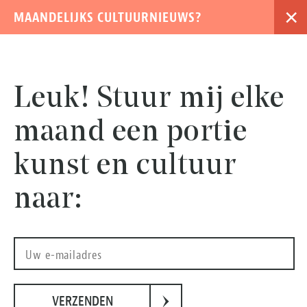
×
MAANDELIJKS CULTUURNIEUWS?
›
Leuk! Stuur mij elke
maand een portie
kunst en cultuur
naar:
De Anatomische Les van dr. Nicolaes Tulp, Rembrandt van Rijn
›
VERZENDEN