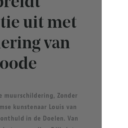
breidt
tie uit met
ering van
Roode
e muurschildering, Zonder
damse kunstenaar Louis van
 onthuld in de Doelen. Van