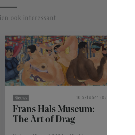
hien ook interessant
10 oktober 2024
Nieuws
Frans Hals Museum:
The Art of Drag