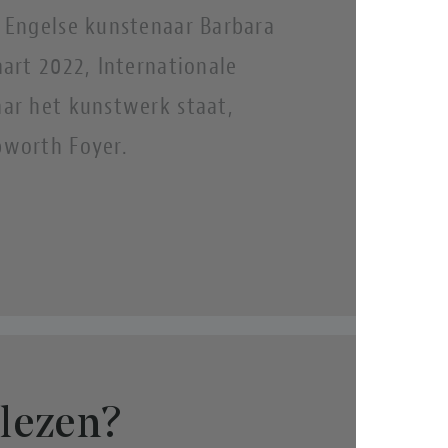
 Engelse kunstenaar Barbara
art 2022, Internationale
ar het kunstwerk staat,
worth Foyer.
lezen?