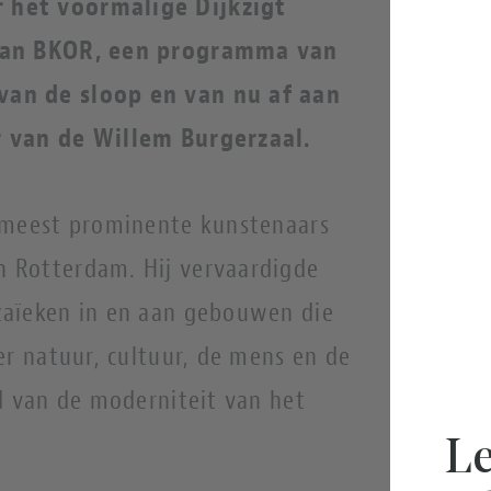
 het voormalige Dijkzigt
 van BKOR, een programma van
an de sloop en van nu af aan
r van de Willem Burgerzaal.
 meest prominente kunstenaars
 Rotterdam. Hij vervaardigde
zaïeken in en aan gebouwen die
er natuur, cultuur, de mens en de
d van de moderniteit van het
Le