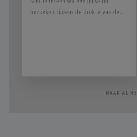
Niet iedereen wil een museum
bezoeken tijdens de drukte van de
dag. Voor de nachtdieren en
avondavonturiers onder ons biedt de
culturele agenda gelukkig een aantal
spannende programma’s die in het
donker tot leven komen. Of je nu zin
hebt in een sfeervolle avond vol
kunst en muziek, indrukwekkende
NAAR AL H
lichtkunst door de stad, of een
creatieve vrijdagavond om het
weekend goed in te luiden—hier zijn
onze topkeuzes voor culturele