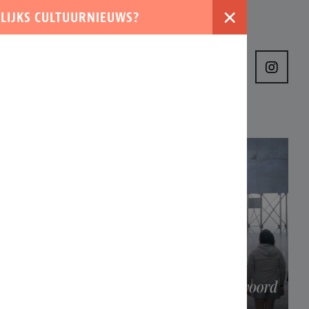
×
LIJKS CULTUURNIEUWS?
›
VER ONS