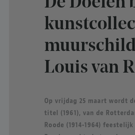
De Doelen 
kunstcollec
muurschild
Louis van 
Op vrijdag 25 maart wordt d
titel (1961), van de Rotter
Roode (1914-1964) feestelijk