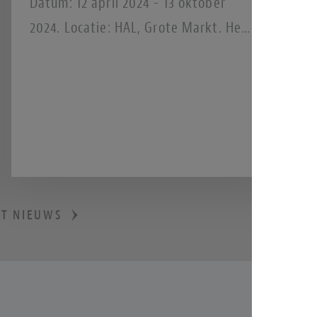
Datum: 12 april 2024 - 13 oktober
2024. Locatie: HAL, Grote Markt. Het
Frans Hals Museum presenteert The
Art of Drag, de eerste tentoonstelling
in Nederland over drag vanuit een
kunsthistorisch perspectief. Drag is
overal. Denk aan het populaire tv-
programma RuPaul’s Drag Race en
Songfestival-winnaar Conchita Wurst.
ET NIEUWS
Maar het is zeker niet nieuw. Al in
Griekse tragedies werd aan drag
gedaan en op theatrale wijze de spot
gedreven met stereotype