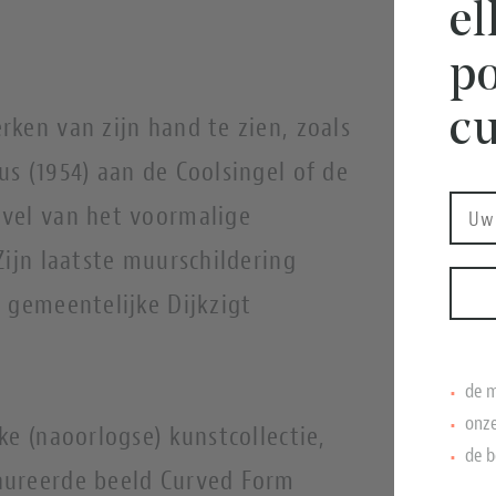
e
po
cu
ken van zijn hand te zien, zoals
s (1954) aan de Coolsingel of de
vel van het voormalige
Zijn laatste muurschildering
 gemeentelijke Dijkzigt
de m
onze
ke (naoorlogse) kunstcollectie,
de b
aureerde beeld Curved Form