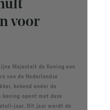
hult
n voor
Zijne Majesteit de Koning een
ere van de Nederlandse
kker, bekend onder de
e koning opent met deze
tuli-jaar. Dit jaar wordt de