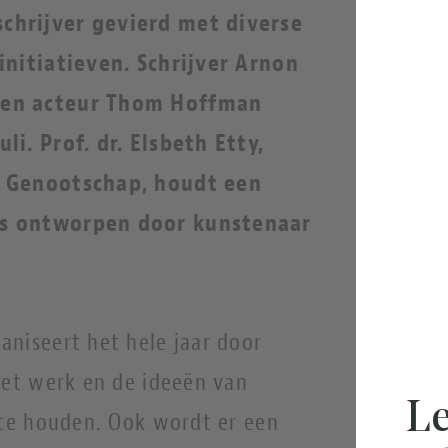
chrijver gevierd met diverse
initiatieven. Schrijver Arnon
 en acteur Thom Hoffman
li. Prof. dr. Elsbeth Etty,
i Genootschap, houdt een
is ontworpen door kunstenaar
aniseert het hele jaar door
het werk en de ideeën van
Le
 te houden. Ook wordt er een