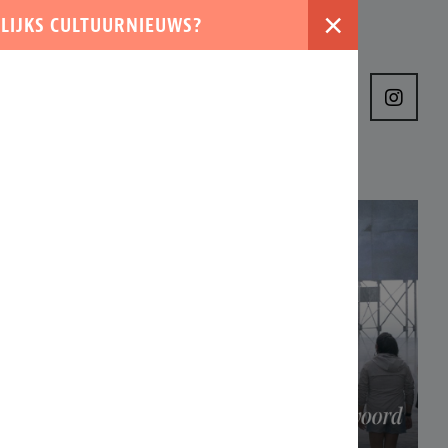
×
LIJKS CULTUURNIEUWS?
›
VER ONS