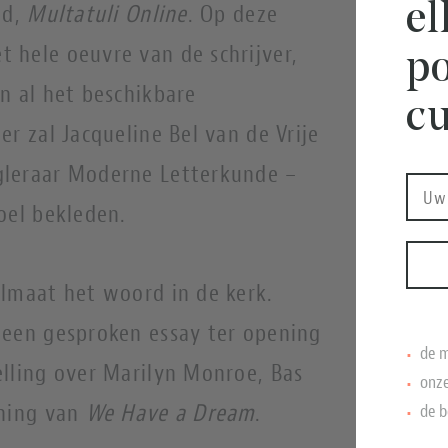
e
ld,
Multatuli Online
. Op deze
 hele oeuvre van de schrijver,
po
n al het beschikbare
cu
r zal Jacqueline Bel van de Vrije
gleraar Moderne Letterkunde –
oel bekleden.
elmaat het woord in de kerk.
 een gesproken essay ter opening
de m
elling over Marilyn Monroe, Bas
onze
ning van
We Have a Dream
.
de b