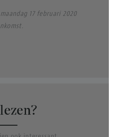
 maandag 17 februari 2020
enkomst.
lezen?
hien ook interessant