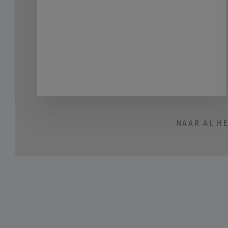
dag. Voor de nachtdieren en
avondavonturiers onder ons biedt de
culturele agenda gelukkig een aantal
spannende programma’s die in het
donker tot leven komen. Of je nu zin
hebt in een sfeervolle avond vol
kunst en muziek, indrukwekkende
NAAR AL H
lichtkunst door de stad, of een
creatieve vrijdagavond om het
weekend goed in te luiden—hier zijn
onze topkeuzes voor culturele
uitstapjes in de avonduren.