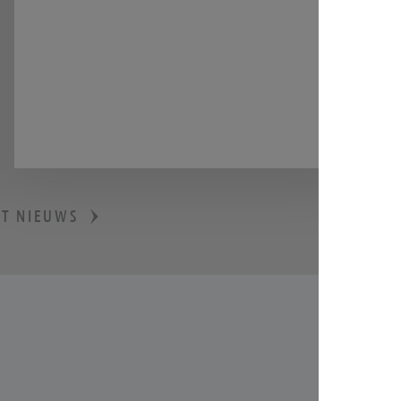
Frans Hals Museum presenteert The
Art of Drag, de eerste tentoonstelling
in Nederland over drag vanuit een
kunsthistorisch perspectief. Drag is
overal. Denk aan het populaire tv-
programma RuPaul’s Drag Race en
Songfestival-winnaar Conchita Wurst.
ET NIEUWS
Maar het is zeker niet nieuw. Al in
Griekse tragedies werd aan drag
gedaan en op theatrale wijze de spot
gedreven met stereotype
genderrollen. In The Art of Drag laat
het Frans Hals Museum een selectie