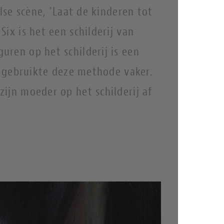
else scène, 'Laat de kinderen tot
ix is het een schilderij van
ren op het schilderij is een
ij gebruikte deze methode vaker.
ijn moeder op het schilderij af