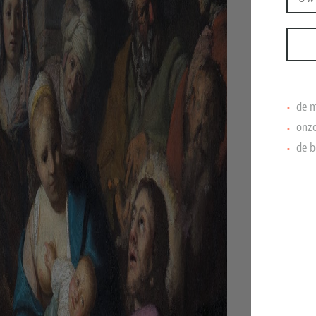
de m
onze
de b