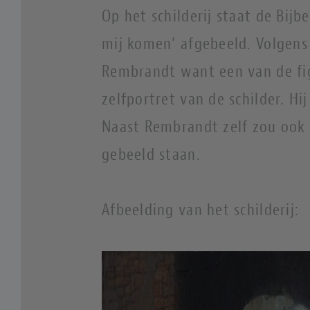
Op het schilderij staat de Bijb
mij komen' afgebeeld. Volgens S
Rembrandt want een van de figu
zelfportret van de schilder. H
Naast Rembrandt zelf zou ook z
gebeeld staan.
Afbeelding van het schilderij: