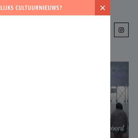
×
LIJKS CULTUURNIEUWS?
›
VER ONS