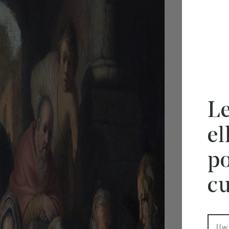
Le
e
po
cu