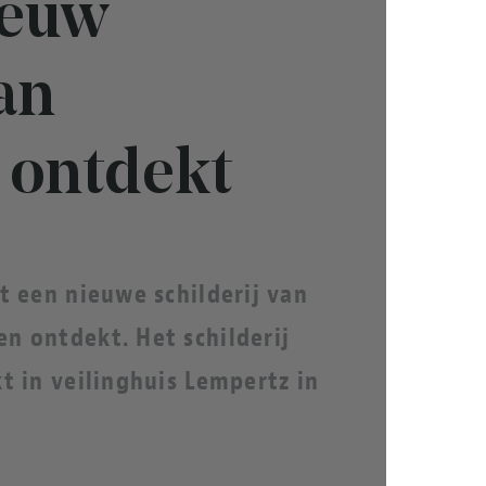
ieuw
van
 ontdekt
t een nieuwe schilderij van
n ontdekt. Het schilderij
t in veilinghuis Lempertz in