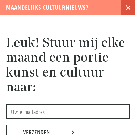
×
MAANDELIJKS CULTUURNIEUWS?
›
Leuk! Stuur mij elke
maand een portie
kunst en cultuur
naar:
Hermitage Amsterdam, foto: Roy Beusker
›
VERZENDEN