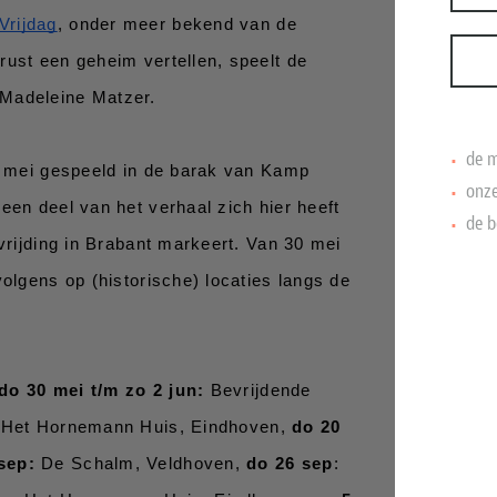
Vrijdag
, onder meer bekend van de 
ust een geheim vertellen, speelt de 
Madeleine Matzer. 
de m
18 mei gespeeld in de barak van Kamp 
onze
een deel van het verhaal zich hier heeft 
de b
vrijding in Brabant markeert. Van 30 mei 
olgens op (historische) locaties langs de 
do 30 mei t/m zo 2 jun:
 Bevrijdende 
 Het Hornemann Huis, Eindhoven, 
do 20 
sep:
 De Schalm, Veldhoven, 
do 26 sep
: 