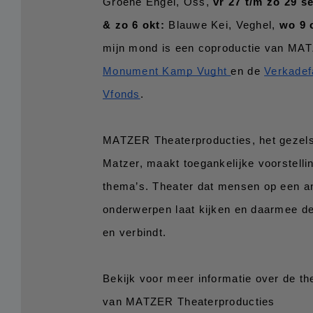
Groene Engel, Oss, 
vr 27 t/m zo 29 s
& zo 6 okt:
 Blauwe Kei, Veghel, 
wo 9 
mijn mond is een coproductie van MAT
Monument Kamp Vught 
en de 
Verkadef
Vfonds
. 
MATZER Theaterproducties, het gezelsc
Matzer, maakt toegankelijke voorstelli
thema’s. Theater dat mensen op een an
onderwerpen laat kijken en daarmee d
en verbindt.
Bekijk voor meer informatie over de the
van MATZER Theaterproducties 