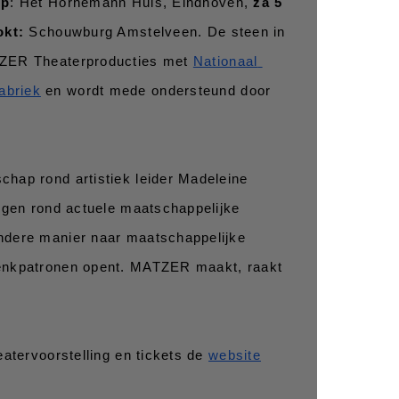
ep
: Het Hornemann Huis, Eindhoven, 
za 5 
okt:
 Schouwburg Amstelveen. De steen in 
ZER Theaterproducties met 
Nationaal 
abriek
 en wordt mede ondersteund door 
hap rond artistiek leider Madeleine 
ngen rond actuele maatschappelijke 
dere manier naar maatschappelijke 
enkpatronen opent. MATZER maakt, raakt 
atervoorstelling en tickets de 
website