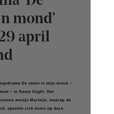
ma ‘De
jn mond’
29 april
nd
rlogsdrama De steen in mijn mond – 
abant – in Kamp Vught. Het 
vense meisje Marietje, waarop de 
rd, speelde zich deels op deze 