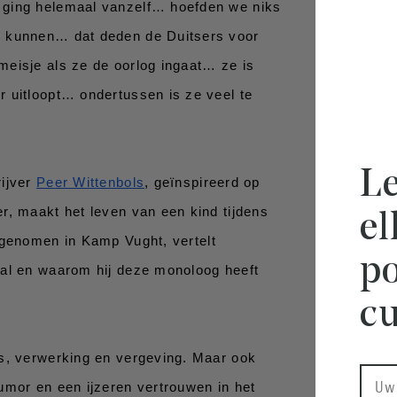
 ging helemaal vanzelf… hoefden we niks 
 kunnen… dat deden de Duitsers voor 
eisje als ze de oorlog ingaat… ze is 
 uitloopt… ondertussen is ze veel te 
Le
ijver 
Peer Wittenbols
, geïnspireerd op 
r, maakt het leven van een kind tijdens 
e
pgenomen in Kamp Vught, vertelt 
po
al en waarom hij deze monoloog heeft 
cu
s, verwerking en vergeving. Maar ook 
umor en een ijzeren vertrouwen in het 