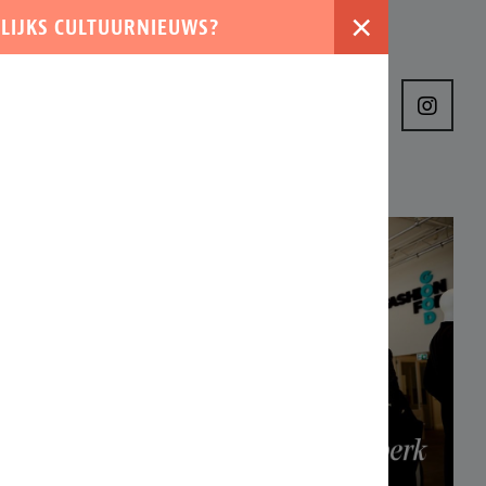
×
LIJKS CULTUURNIEUWS?
›
VER ONS