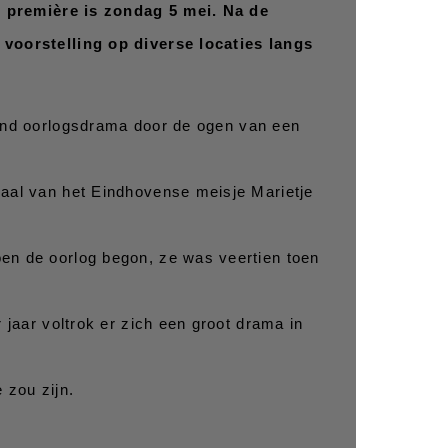
e première is zondag 5 mei. Na de 
voorstelling op diverse locaties langs 
end oorlogsdrama door de ogen van een 
aal van het Eindhovense meisje Marietje 
n de oorlog begon, ze was veertien toen 
 jaar voltrok er zich een groot drama in 
 zou zijn.