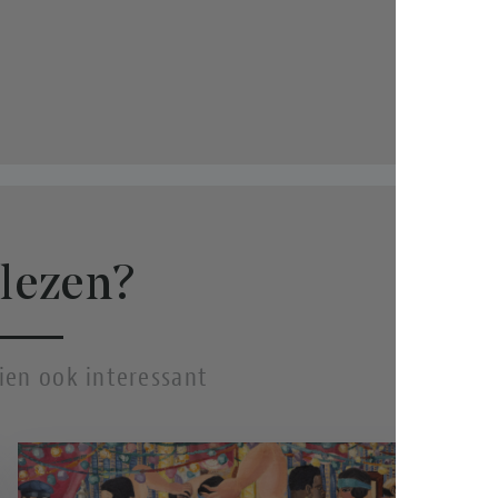
lezen?
hien ook interessant