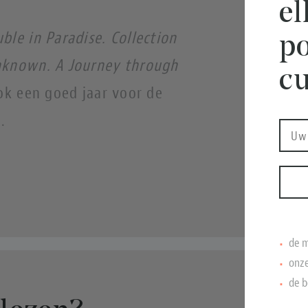
e
uble in Paradise. Collection
po
nknown. A Journey through
cu
ok een goed jaar voor de
n.
de m
onze
de b