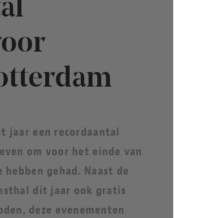
al
voor
otterdam
t jaar een recordaantal
reven om voor het einde van
te hebben gehad. Naast de
sthal dit jaar ook gratis
oden, deze evenementen