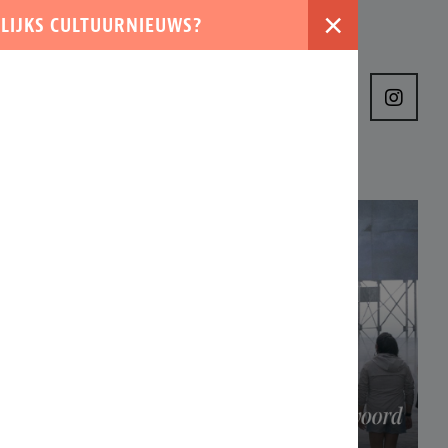
×
LIJKS CULTUURNIEUWS?
›
VER ONS