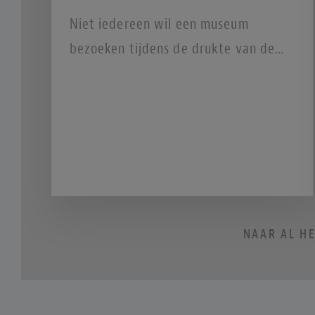
Niet iedereen wil een museum
bezoeken tijdens de drukte van de
dag. Voor de nachtdieren en
avondavonturiers onder ons biedt de
culturele agenda gelukkig een aantal
spannende programma’s die in het
donker tot leven komen. Of je nu zin
hebt in een sfeervolle avond vol
kunst en muziek, indrukwekkende
NAAR AL H
lichtkunst door de stad, of een
creatieve vrijdagavond om het
weekend goed in te luiden—hier zijn