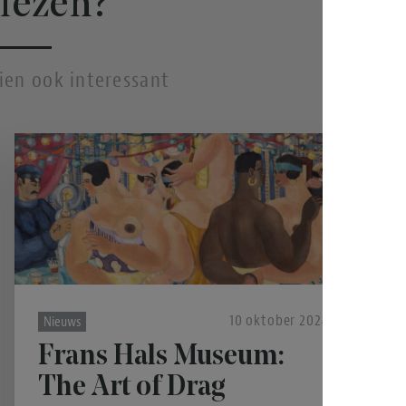
lezen?
hien ook interessant
10 oktober 2024
Nieuws
Frans Hals Museum:
The Art of Drag