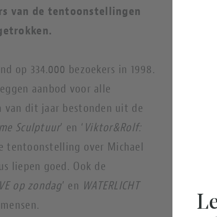
s van de tentoonstellingen
getrokken.
nd op 334.000 bezoekers in 1998.
zeggen aanbod voor alle
van dit jaar bestonden uit de
sme Sculptuur
’ en ‘
Viktor&Rolf:
de tentoonstelling over Michael
us liepen goed. Ook de
IVE op zondag
’ en
WATERLICHT
Le
e mensen.