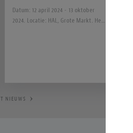
Datum: 12 april 2024 - 13 oktober
2024. Locatie: HAL, Grote Markt. Het
Frans Hals Museum presenteert The
Art of Drag, de eerste tentoonstelling
in Nederland over drag vanuit een
kunsthistorisch perspectief. Drag is
overal. Denk aan het populaire tv-
programma RuPaul’s Drag Race en
Songfestival-winnaar Conchita Wurst.
ET NIEUWS
Maar het is zeker niet nieuw. Al in
Griekse tragedies werd aan drag
gedaan en op theatrale wijze de spot