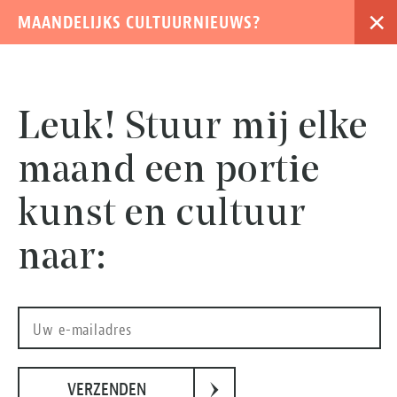
×
MAANDELIJKS CULTUURNIEUWS?
›
Leuk! Stuur mij elke
maand een portie
kunst en cultuur
naar:
Beeld: Het spoorwegmuseum, 'Mat 64 Werkplaats Zaanstraat, A'dam, ca 1995'.
›
VERZENDEN