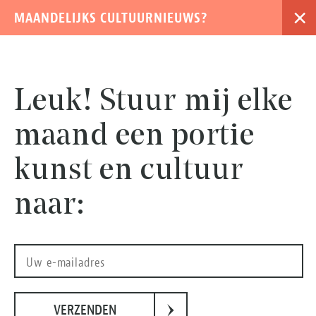
×
MAANDELIJKS CULTUURNIEUWS?
›
Leuk! Stuur mij elke
maand een portie
kunst en cultuur
naar:
Entrée Study Sessions - Milagro Elstak
›
VERZENDEN