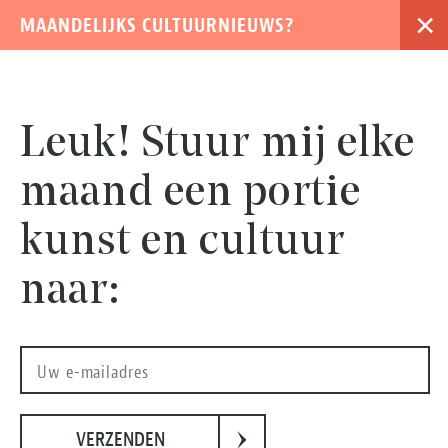
×
MAANDELIJKS CULTUURNIEUWS?
›
Leuk! Stuur mij elke
maand een portie
kunst en cultuur
naar:
Luca Giordano, De aartsengel Michaël, ca. 1663. Olieverf op doek, 198 x 147 cm Staatliche Museen
›
zu Berlin, Gemäldegalerie, eigendom van de Kaiser Friedrich Museumsverein. Foto: Christoph
VERZENDEN
Schmidt