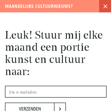
×
MAANDELIJKS CULTUURNIEUWS?
›
Leuk! Stuur mij elke
maand een portie
kunst en cultuur
naar:
MUSEUM MORE, Euan Uglow, 1968-1973, British Council
›
VERZENDEN