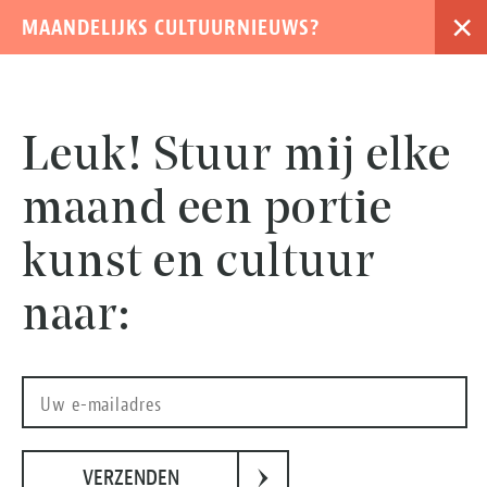
×
MAANDELIJKS CULTUURNIEUWS?
›
Leuk! Stuur mij elke
maand een portie
kunst en cultuur
naar:
Matthias Withoos (Amersfoort 1627 - Hoorn 1703), Sottobosco met landschap en jachtstilleven (ca
›
1665 - 1675), olieverf op doek, 105 x 141 cm
VERZENDEN